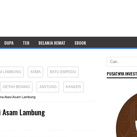
DUPA
TEH
BELANJA HEMAT
EBOOK
M LAMBUNG
ASMA
BATU EMPEDU
PUSATNYA INVEST
GETAH BENING
JANTUNG
KANKER
na Atasi Asam Lambung
si Asam Lambung