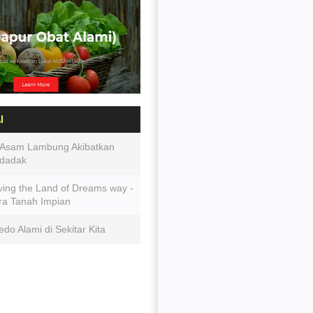
I
 Asam Lambung Akibatkan
dadak
ving the Land of Dreams way -
ra Tanah Impian
o Alami di Sekitar Kita