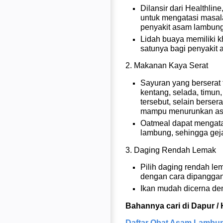
Dilansir dari Healthlin
untuk mengatasi masal
penyakit asam lambun
Lidah buaya memiliki k
satunya bagi penyakit
2. Makanan Kaya Serat
Sayuran yang berserat t
kentang, selada, timun
tersebut, selain berser
mampu menurunkan a
Oatmeal dapat mengata
lambung, sehingga gej
3. Daging Rendah Lemak
Pilih daging rendah lem
dengan cara dipanggang
Ikan mudah dicerna de
Bahannya cari di Dapur 
Daftar Obat Asam Lambung