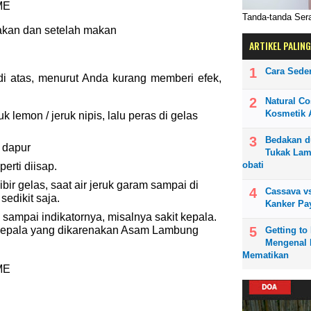
ME
Tanda-tanda Se
akan dan setelah makan
ARTIKEL PALING
Cara Sede
di atas, menurut Anda kurang memberi efek,
Natural Co
Kosmetik A
k lemon / jeruk nipis, lalu peras di gelas
Bedakan d
 dapur
Tukak Lam
obati
erti diisap.
ibir gelas, saat air jeruk garam sampai di
Cassava vs
sedikit saja.
Kanker Pa
 sampai indikatornya, misalnya sakit kepala.
 kepala yang dikarenakan Asam Lambung
Getting t
Mengenal 
Mematikan
ME