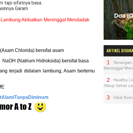
 tapi sifatnya basa.
sinnya Garam.
 Lambung Akibatkan Meninggal Mendadak
ARTIKEL DISUKA
Asam Chlorida) bersifat asam
 NaOH (Natrium Hidroksida) bersifat basa
Serangan
Meninggal Men
ang terjadi didalam lambung, Asam bertemu
Healthy Li
Hidup Sehat ca
ME
tAlamiTanpaDiminum
Obat Komed