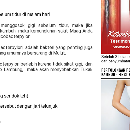
elum tidur di mslam hari
menggosok gigi sebelum tidur, maka jika
 kambuh, maka kemungkinan sakit Maag Anda
licobacterpylori
cterpylori, adalah bakteri yang penting juga
ang umumnya bersarang di Mulut.
Setelah 3 bulan 
dari penyumbata
terpylori berlebih karena tidak sikat gigi, dan
 ke Lambung, maka akan menyebabkan Tukak
PERTOLONGAN P
KAMBUH - FIRST 
ng sendok teh)
ersebut dengan jari telunjuk
it