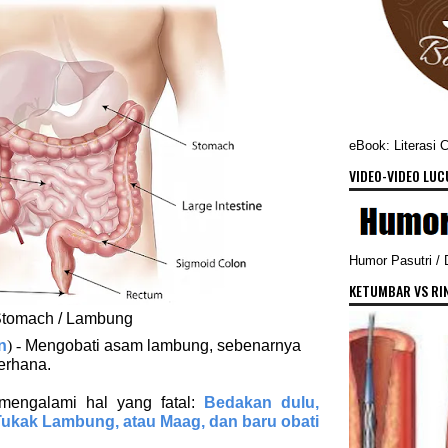
eBook: Literasi 
VIDEO-VIDEO LUCU
Humor Pasutri /
KETUMBAR VS RI
tomach / Lambung
n
) -
Mengobati asam lambung, sebenarnya
erhana.
 mengalami hal yang fatal:
Bedakan dulu,
kak Lambung, atau Maag, dan baru obati