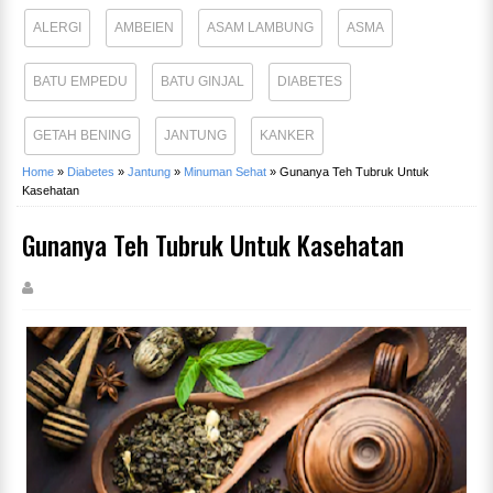
ALERGI
AMBEIEN
ASAM LAMBUNG
ASMA
BATU EMPEDU
BATU GINJAL
DIABETES
GETAH BENING
JANTUNG
KANKER
Home
»
Diabetes
»
Jantung
»
Minuman Sehat
»
Gunanya Teh Tubruk Untuk
Kasehatan
Gunanya Teh Tubruk Untuk Kasehatan