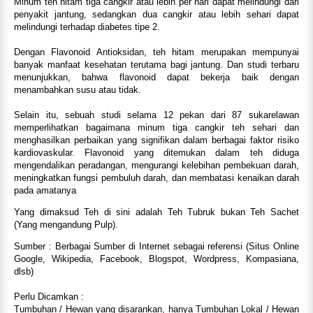
Minum teh hitam tiga cangkir atau lebih per hari dapat melindungi dari
penyakit jantung, sedangkan dua cangkir atau lebih sehari dapat
melindungi terhadap diabetes tipe 2.
Dengan Flavonoid Antioksidan, teh hitam merupakan mempunyai
banyak manfaat kesehatan terutama bagi jantung. Dan studi terbaru
menunjukkan, bahwa flavonoid dapat bekerja baik dengan
menambahkan susu atau tidak.
Selain itu, sebuah studi selama 12 pekan dari 87 sukarelawan
memperlihatkan bagaimana minum tiga cangkir teh sehari dan
menghasilkan perbaikan yang signifikan dalam berbagai faktor risiko
kardiovaskular. Flavonoid yang ditemukan dalam teh diduga
mengendalikan peradangan, mengurangi kelebihan pembekuan darah,
meningkatkan fungsi pembuluh darah, dan membatasi kenaikan darah
pada amatanya
Yang dimaksud Teh di sini adalah Teh Tubruk bukan Teh Sachet
(Yang mengandung Pulp).
Sumber : Berbagai Sumber di Internet sebagai referensi (Situs Online
Google, Wikipedia, Facebook, Blogspot, Wordpress, Kompasiana,
dlsb)
Perlu Dicamkan :
Tumbuhan / Hewan yang disarankan, hanya Tumbuhan Lokal / Hewan