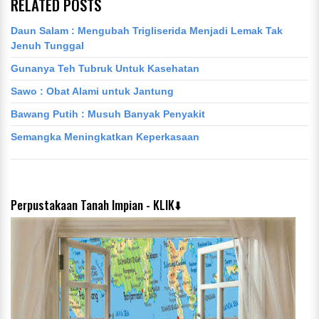
RELATED POSTS
Daun Salam : Mengubah Trigliserida Menjadi Lemak Tak
Jenuh Tunggal
Gunanya Teh Tubruk Untuk Kasehatan
Sawo : Obat Alami untuk Jantung
Bawang Putih : Musuh Banyak Penyakit
Semangka Meningkatkan Keperkasaan
Perpustakaan Tanah Impian - KLIK⬇️