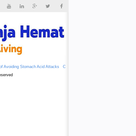
iding Stomach Acid Attacks
Cassava vs Breast Cancer - Singkong vs Kanke
eserved