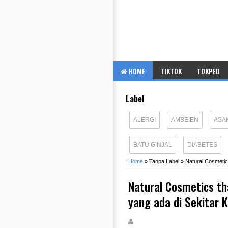
HOME
TIKTOK
TOKPED
Label
ALERGI
AMBEIEN
ASA
BATU GINJAL
DIABETES
Home
»
Tanpa Label
»
Natural Cosmetics
Natural Cosmetics th
yang ada di Sekitar K