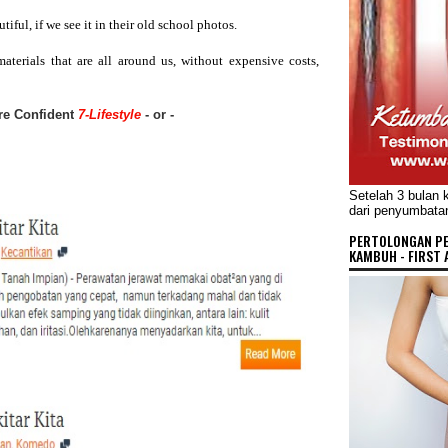
iful, if we see it in their old school photos.
materials that are all around us, without expensive costs,
re Confident
7-Lifestyle
-
or -
Setelah 3 bulan 
dari penyumbata
PERTOLONGAN P
KAMBUH - FIRST 