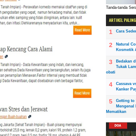
Tanda-tanda Se
ARTIKEL PALING
Cara Sede
Natural Co
Kosmetik A
Bedakan d
Tukak Lam
obati
Cassava vs
Kanker Pa
Getting t
Mengenal 
Mematikan