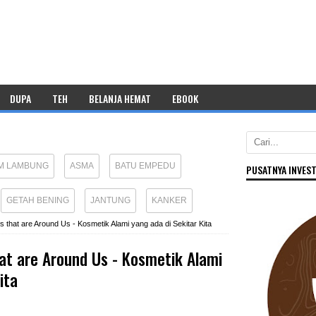
DUPA
TEH
BELANJA HEMAT
EBOOK
M LAMBUNG
ASMA
BATU EMPEDU
PUSATNYA INVEST
GETAH BENING
JANTUNG
KANKER
 that are Around Us - Kosmetik Alami yang ada di Sekitar Kita
at are Around Us - Kosmetik Alami
ita