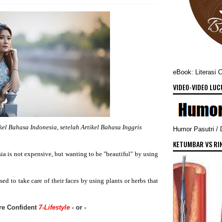
eBook: Literasi 
VIDEO-VIDEO LUCU
kel Bahasa Indonesia, setelah Artikel Bahasa Inggris
Humor Pasutri /
KETUMBAR VS RI
ia is not expensive, but wanting to be "beautiful" by using
sed to take care of their faces by using plants or herbs that
re Confident
7-Lifestyle
-
or -