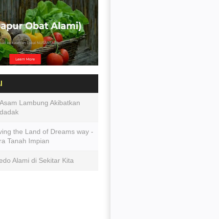
I
 Asam Lambung Akibatkan
dadak
ving the Land of Dreams way -
ra Tanah Impian
o Alami di Sekitar Kita